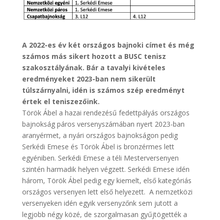
A 2022-es év két országos bajnoki címet és még
számos más sikert hozott a BUSC tenisz
szakosztályának. Bár a tavalyi kivételes
eredményeket 2023-ban nem sikerült
túlszárnyalni, idén is számos szép eredményt
értek el teniszezőink.
Török Ábel a hazai rendezésű fedettpályás országos
bajnokság páros versenyszámában nyert 2023-ban
aranyérmet, a nyári országos bajnokságon pedig
Serkédi Emese és Török Ábel is bronzérmes lett
egyéniben. Serkédi Emese a téli Mesterversenyen
szintén harmadik helyen végzett. Serkédi Emese idén
három, Török Ábel pedig egy kiemelt, első kategóriás
országos versenyen lett első helyezett. A nemzetközi
versenyeken idén egyik versenyzőnk sem jutott a
legjobb négy közé, de szorgalmasan gyűjtögették a