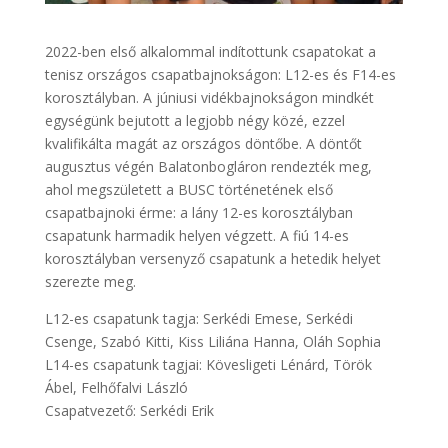
2022-ben első alkalommal indítottunk csapatokat a
tenisz országos csapatbajnokságon: L12-es és F14-es
korosztályban. A júniusi vidékbajnokságon mindkét
egységünk bejutott a legjobb négy közé, ezzel
kvalifikálta magát az országos döntőbe. A döntőt
augusztus végén Balatonbogláron rendezték meg,
ahol megszületett a BUSC történetének első
csapatbajnoki érme: a lány 12-es korosztályban
csapatunk harmadik helyen végzett. A fiú 14-es
korosztályban versenyző csapatunk a hetedik helyet
szerezte meg.
L12-es csapatunk tagja: Serkédi Emese, Serkédi
Csenge, Szabó Kitti, Kiss Liliána Hanna, Oláh Sophia
L14-es csapatunk tagjai: Kövesligeti Lénárd, Török
Ábel, Felhőfalvi László
Csapatvezető: Serkédi Erik