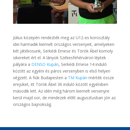
Július közepén rendezték meg az U12-es korosztály
idei harmadik kiemelt országos versenyeit, amelyeken
két játékosunk, Serkédi Emese és Török Ábel komoly
sikereket ért el. A lányok Székesfehérváron léptek
pályára a
DENSO Kupán
, Serkédi Emese 14 induló
között az egyéni és páros versenyben is első helyen
végzett. A fiúk Budapesten a
TM Kupán
mérték össze
erejüket, itt Török Ábel 36 induló között egyéniben
második lett. Az idén még három kiemelt versenyre
kerül majd sor, de mindezek előtt augusztusban jön az
országos bajnokság.