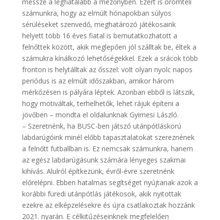
messze a legfiatalabb a mezőnyben. Ezért is örömteli
számunkra, hogy az elmúlt hónapokban súlyos
sérüléseket szenvedő, meghatározó játékosaink
helyett több 16 éves fiatal is bemutatkozhatott a
felnőttek között, akik meglepően jól szálltak be, éltek a
számukra kínálkozó lehetőségekkel. Ezek a srácok több
fronton is helytálltak az ősszel: volt olyan nyolc napos
periódus is az elmúlt időszakban, amikor három
mérkőzésen is pályára léptek. Azonban ebből is látszik,
hogy motiváltak, terhelhetők, lehet rájuk építeni a
jövőben – mondta el oldalunknak Gyimesi László.
– Szeretnénk, ha BUSC-ben játszó utánpótláskorú
labdarúgóink minél előbb tapasztalatokat szereznének
a felnőtt futballban is. Ez nemcsak számunkra, hanem
az egész labdarúgásunk számára lényeges szakmai
kihívás. Alulról építkezünk, évről-évre szeretnénk
előrelépni. Ebben hatalmas segítséget nyújtanak azok a
korábbi füredi utánpótlás játékosok, akik nyitottak
ezekre az elképzelésekre és újra csatlakoztak hozzánk
2021. nyarán. E célkitűzéseinknek megfelelően