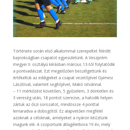
Története során első alkalommal szerepeltet felnőtt
bajnokságban csapatot egyesületünk. A Veszprém
megyei II. osztályú kiírásban március 13-tól folytatódik
a pontvadászat. Ezt megelőzően beszélgettünk és
értékeltük az eddigieket a csapat vezetőjével Gyimesi
Lászlóval, valamint segítőjével, Makó Istvánnal.
– 11 mérkőzést követően, 5 győzelem, 3 döntetlen és
3 vereség után, 18 pontot szerezve, a hatodik helyen
zártuk az őszi sorozatot, mindössze 4 ponttal
lemaradva a dobogótól. Ez alapvetően megfelel
azoknak a céloknak, amelyeket a nyáron kitűztünk
magunk elé. A csoportunk átlagéletkora 19 év, mely