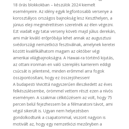
18 órás blokkokban – készülök 2024 kiemelt
eseményeire. Az idény egyik legfontosabb versenye a
korosztályos országos bajnokság lesz Keszthelyen, a
június eleji megmérettésen szeretnék az élen végezni.
Ezt viadalt egy tatai verseny követi majd július derekán,
ami már kiváló erőpróbája lehet annak az augusztusi
svédországi nemzetközi fesztiválnak, amelynek keretei
között kvalifikálhatom magam az október végi
amerikai világbajnokságra. A Hawaii-ra történő kijutás,
az ottani ironman-en való szereplés karrierem eddigi
csúcsát is jelentené, minden erőmmel arra fogok
összpontosítani, hogy ez összejöhessen!
A budapesti Vivicittá nagyszerűen illeszkedett az éves
felkészülésembe, örömmel vettem részt ezen a nívós
eseményen. A szakmai célkitűzésem az volt, hogy 75
percen belül fejezhessem be a félmaratoni távot, ami
végül sikerült is. Ugyan nem helyezésben
gondolkodtunk a csapatommal, viszont nagyon is
motivált az, hogy egy nemzetközi mezőnyben a