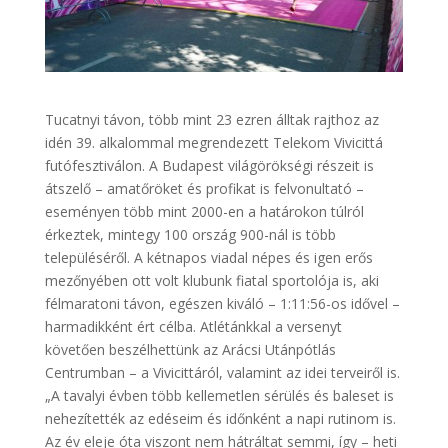
Tucatnyi távon, több mint 23 ezren álltak rajthoz az
idén 39. alkalommal megrendezett Telekom Vivicittá
futófesztiválon. A Budapest világörökségi részeit is
átszelő – amatőröket és profikat is felvonultató –
eseményen több mint 2000-en a határokon túlról
érkeztek, mintegy 100 ország 900-nál is több
településéről. A kétnapos viadal népes és igen erős
mezőnyében ott volt klubunk fiatal sportolója is, aki
félmaratoni távon, egészen kiváló – 1:11:56-os idővel –
harmadikként ért célba. Atlétánkkal a versenyt
követően beszélhettünk az Arácsi Utánpótlás
Centrumban – a Vivicittáról, valamint az idei terveiről is.
„A tavalyi évben több kellemetlen sérülés és baleset is
nehezítették az edéseim és időnként a napi rutinom is.
Az év eleje óta viszont nem hátráltat semmi, így – heti