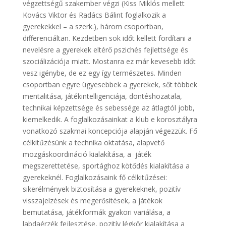
végzettségű szakember végzi (Kiss Miklós mellett
Kovács Viktor és Radács Bálint foglalkozik a
gyerekekkel – a szerk.), három csoportban,
differenciáltan. Kezdetben sok időt kellett fordítani a
nevelésre a gyerekek eltérő pszichés fejlettsége és
szociálizációja miatt. Mostanra ez már kevesebb időt
vesz igénybe, de ez egy így természetes. Minden
csoportban egyre ügyesebbek a gyerekek, sőt többek
mentalitása, játékintelligenciája, döntéshozatala,
technikai képzettsége és sebessége az átlagtól jobb,
kiemelkedik. A foglalkozásainkat a klub e korosztályra
vonatkozó szakmai koncepciója alapján végezzük. Fő
célkitűzésünk a technika oktatása, alapvető
mozgáskoordináció kialakítása, a játék
megszerettetése, sportághoz kötődés kialakítása a
gyerekeknél. Foglalkozásaink fő célkitűzései:
sikerélmények biztosítása a gyerekeknek, pozitív
visszajelzések és megerősítések, a játékok
bemutatása, játékformák gyakori variálása, a
labdaérzék fejlesztése, pozitív légkör kialakítása a