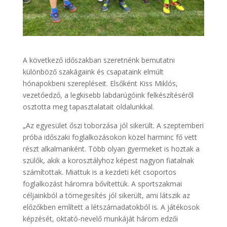
A következő időszakban szeretnénk bemutatni
különböző szakágaink és csapataink elmúlt
hónapokbeni szerepléseit. Elsőként Kiss Miklós,
vezetőedző, a legkisebb labdarúgóink felkészítéséről
osztotta meg tapasztalatait oldalunkkal.
„Az egyesület őszi toborzása jól sikerült. A szeptemberi
próba időszaki foglalkozásokon közel harminc fő vett
részt alkalmanként. Több olyan gyermeket is hoztak a
szülők, akik a korosztályhoz képest nagyon fiatalnak
számítottak. Miattuk is a kezdeti két csoportos
foglalkozást háromra bővítettük. A sportszakmai
céljainkból a tömegesítés jól sikerült, ami látszik az
előzőkben említett a létszámadatokból is. A játékosok
képzését, oktató-nevelő munkáját három edzői