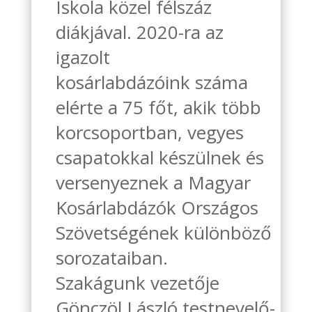
Iskola közel félszáz
diákjával. 2020-ra az
igazolt
kosárlabdázóink száma
elérte a 75 főt, akik több
korcsoportban, vegyes
csapatokkal készülnek és
versenyeznek a Magyar
Kosárlabdázók Országos
Szövetségének különböző
sorozataiban.
Szakágunk vezetője
Gönczöl László testnevelő-