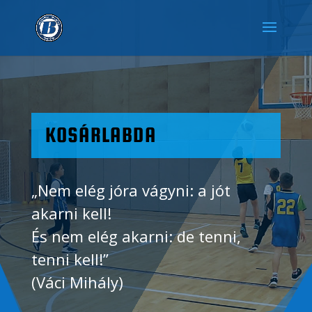
KOSÁRLABDA
„Nem elég jóra vágyni: a jót
akarni kell!
És nem elég akarni: de tenni,
tenni kell!”
(Váci Mihály)