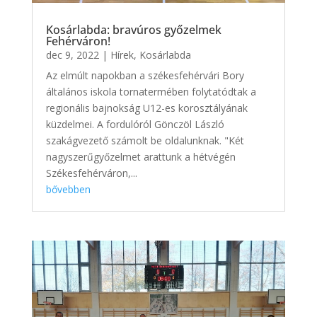
Kosárlabda: bravúros győzelmek
Fehérváron!
dec 9, 2022
|
Hírek
,
Kosárlabda
Az elmúlt napokban a székesfehérvári Bory
általános iskola tornatermében folytatódtak a
regionális bajnokság U12-es korosztályának
küzdelmei. A fordulóról Gönczöl László
szakágvezető számolt be oldalunknak. "Két
nagyszerűgyőzelmet arattunk a hétvégén
Székesfehérváron,...
bővebben