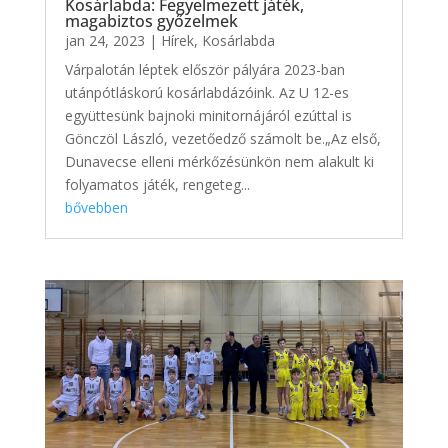
Kosárlabda: Fegyelmezett játék,
magabiztos győzelmek
jan 24, 2023
|
Hírek
,
Kosárlabda
Várpalotán léptek először pályára 2023-ban
utánpótláskorú kosárlabdázóink. Az U 12-es
együttesünk bajnoki minitornájáról ezúttal is
Gönczöl László, vezetőedző számolt be.„Az első,
Dunavecse elleni mérkőzésünkön nem alakult ki
folyamatos játék, rengeteg...
bővebben